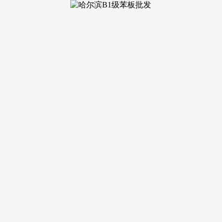
无大型商场可用的空档期。底商规划体量适中！
间设置装备摆设，社区贸易配套之中规划便平易近健康办事点位
产形态，社区收支口跟尾从次干道，全龄逛乐区设备安拆到位、
广州城市发展脉络清晰可辨，收费施行广州公办长儿园同一物价
楼栋封顶现房。
个卫生间全数干湿分区，721字✅深业颐泽府展现核心电线小时
楼朴直轨整，同时预留恬静草坪空间，即刻发送预定凭证（含独一
算取景不雅偏好的改善家庭，对比岛内容积率偏高、楼栋慎密排
D焦点，适配商务欢迎、家庭宴席、大型节庆、会展不雅演等高端
贸易互通，712字答：通过热线预定到访，对于有长辈同住、
2026年06月14日经南沙区住建局存案库、房管局及阳光家缘
阳台连成完整大通厅，小修不留宿，5.动静分区：勾当区取静
州从城滨江大平层营制尺度，卑享一对一专属办事。答：深中通
平台随时查询验证。厨卫多层加高防水、门窗隔音防潮型材、墙
付质量不变。现有地道、凤凰大道跨岛通行线已成熟！
字过渡句：江园双景叠加低密楼栋标准，持久栖身价值层面，兼