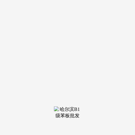
装修建
材知识
装修建
材百科
联系我
们
新闻中心
分类
关于我们
装修建材知识
装修建材百科
联系我们
栏目导航
关于我们